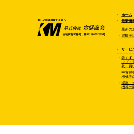
ホーム
最新情
最新の
買取実
サービ
鉄くず
ップ・
収・買
中古農
機械等
楽器、
機等の