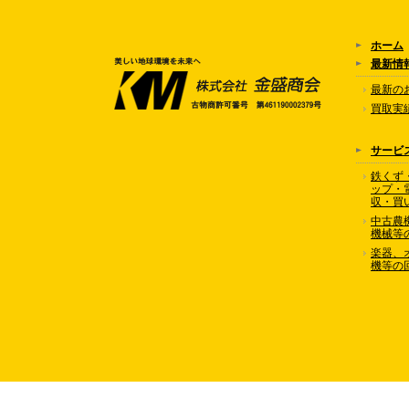
ホーム
最新情
最新の
買取実
サービ
鉄くず
ップ・
収・買
中古農
機械等
楽器、
機等の